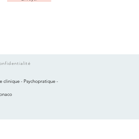
onfidentialité
 clinique - Psychopratique -
Monaco