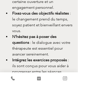
certaine ouverture et un 
engagement personnel.
Fixez-vous des objectifs réalistes
 : 
le changement prend du temps, 
soyez patient et bienveillant envers 
vous.
N’hésitez pas à poser des 
questions
 : le dialogue avec votre 
thérapeute est essentiel pour 
avancer sereinement.
Intégrez les exercices proposés
 : 
ils sont conçus pour vous aider à 
progresser entre les séances.
En vous engageant dans ce processus, 
vous faites un cadeau précieux à votre 
bien-être. La sexothérapie est un 
chemin d’écoute, de découverte et de 
transformation.