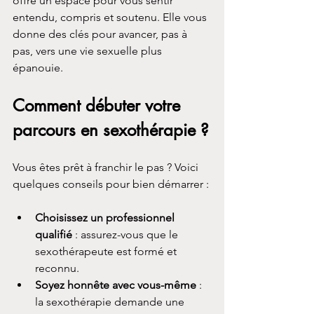
offre un espace pour vous sentir 
entendu, compris et soutenu. Elle vous 
donne des clés pour avancer, pas à 
pas, vers une vie sexuelle plus 
épanouie.
Comment débuter votre 
parcours en sexothérapie ?
Vous êtes prêt à franchir le pas ? Voici 
quelques conseils pour bien démarrer :
Choisissez un professionnel 
qualifié
 : assurez-vous que le 
sexothérapeute est formé et 
reconnu.
Soyez honnête avec vous-même
 : 
la sexothérapie demande une 