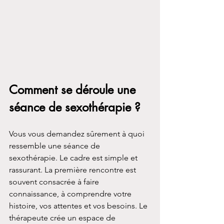
Comment se déroule une 
séance de sexothérapie ?
Vous vous demandez sûrement à quoi 
ressemble une séance de 
sexothérapie. Le cadre est simple et 
rassurant. La première rencontre est 
souvent consacrée à faire 
connaissance, à comprendre votre 
histoire, vos attentes et vos besoins. Le 
thérapeute crée un espace de 