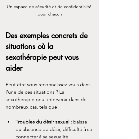
Un espace de sécurité et de confidentialité 
pour chacun
Des exemples concrets de 
situations où la 
sexothérapie peut vous 
aider
Peut-être vous reconnaissez-vous dans 
l’une de ces situations ? La 
sexothérapie peut intervenir dans de 
nombreux cas, tels que :
Troubles du désir sexuel
 : baisse 
ou absence de désir, difficulté à se 
connecter à sa sexualité.