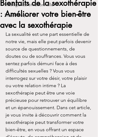
Bienfaits de la sexothérapie
Intelligence émotionnelle
: Améliorer votre bien-être
Sexothérapie
avec la sexothérapie
La sexualité est une part essentielle de 
notre vie, mais elle peut parfois devenir 
source de questionnements, de 
doutes ou de souffrances. Vous vous 
sentez parfois démuni face à des 
difficultés sexuelles ? Vous vous 
interrogez sur votre désir, votre plaisir 
ou votre relation intime ? La 
sexothérapie peut être une voie 
précieuse pour retrouver un équilibre 
et un épanouissement. Dans cet article, 
je vous invite à découvrir comment la 
sexothérapie peut transformer votre 
bien-être, en vous offrant un espace 
d’écoute, de compréhension et de 