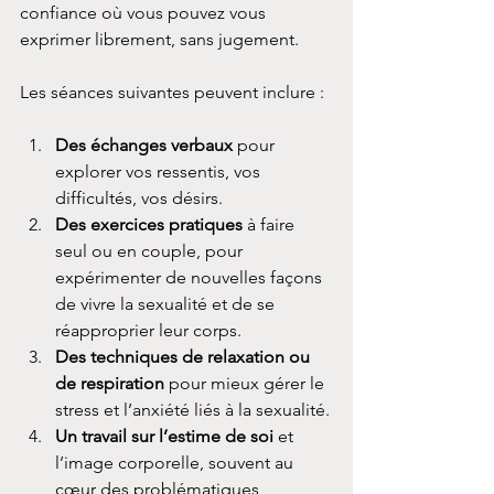
confiance où vous pouvez vous 
exprimer librement, sans jugement.
Les séances suivantes peuvent inclure :
Des échanges verbaux
 pour 
explorer vos ressentis, vos 
difficultés, vos désirs.
Des exercices pratiques
 à faire 
seul ou en couple, pour 
expérimenter de nouvelles façons 
de vivre la sexualité et de se 
réapproprier leur corps.
Des techniques de relaxation ou 
de respiration
 pour mieux gérer le 
stress et l’anxiété liés à la sexualité.
Un travail sur l’estime de soi
 et 
l’image corporelle, souvent au 
cœur des problématiques 