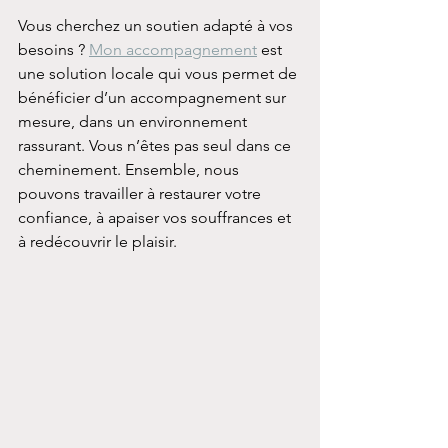
Vous cherchez un soutien adapté à vos 
besoins ? 
Mon accompagnement
 est 
une solution locale qui vous permet de 
bénéficier d’un accompagnement sur 
mesure, dans un environnement 
rassurant. Vous n’êtes pas seul dans ce 
cheminement. Ensemble, nous 
pouvons travailler à restaurer votre 
confiance, à apaiser vos souffrances et 
à redécouvrir le plaisir.