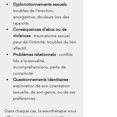
Dysfonctionnements sexuels
 : 
troubles de l’érection, 
anorgasmie, douleurs lors des 
rapports.
Conséquences d’abus ou de 
violences
 : traumatisme sexuel, 
peur de l’intimité, troubles du lien 
affectif.
Problèmes relationnels
 : conflits 
liés à la sexualité, 
incompréhensions, perte de 
complicité.
Questionnements identitaires
 : 
exploration de son orientation 
sexuelle, de son genre, ou de ses 
préférences.
Dans chaque cas, la sexothérapie vous 