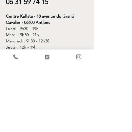
06 31 59 74 15
Centre Kallista - 18 avenue du Grand
Cavalier - 06600 Antibes
Lundi : 9h30 - 19h
Mardi : 9h30 - 21h
Mercredi : 9h30 - 12h30
Jeudi : 12h - 19h
Vendredi : 9h30 - 19h
Fermé samedi et dimanche
Pour toute demande de rendez-vous ou
d'informations, vous pouvez me contacter
via le formulaire en ligne ou par téléphone.
Je vous répondrai avec plaisir.