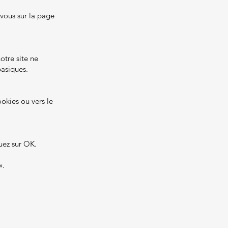
-vous sur la page
otre site ne
asiques.
ookies ou vers le
quez sur OK.
».