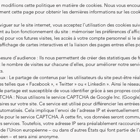
s modifiions cette politique en matière de cookies. Nous vous enco
ement cette page pour obtenir les dernières informations sur les cook
iguer sur le site internet, vous acceptez l’utilisation des cookies suiv
ant au bon fonctionnement du site : mémoriser les préférences d’aff
s) pour vos futures visites, les accès à votre compte personnel si le 
fichage de cartes interactives et la liaison des pages entres elles p
esure d’audience : Ils nous permettent de créer des statistiques de 
le nombre de visites sur chacune d’elles, pour améliorer notre servi
s.
ux : Le partage de contenus par les utilisateurs du site peut-être réal
es telles que « Facebook », « Twitter » ou « Linkedin ». Ainsi le résea
 de partage est susceptible de vous identifier grâce à ses propres coo
TCHA : Nous utilisons le service CAPTCHA de Google Inc. (Google)
res sur votre site. Ce service est utilisé pour différencier les entrées
tomatisés. Cela implique l’envoi de l’adresse IP et éventuellement
le pour le service CAPTCHA. À cette fin, vos données seront comm
urs services. Toutefois, votre adresse IP sera préalablement raccourc
de l’Union européenne – ou dans d’autres États qui font partie de l’
en – et sera ainsi anonyme.