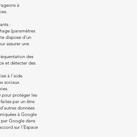
urageons à
ies.
ants :
ichage (paramètres
site dispose d’un
our assurer une
fréquentation des
ce et détecter des
isé à l’aide
ux sociaux
kies.
 pour protéger les
 faites par un être
 d’autres données
uniquées à Google
ie par Google dans
accord sur l’Espace