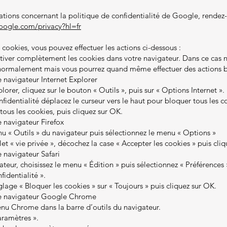
ations concernant la politique de confidentialité de Google, rendez
google.com/privacy?hl=fr
 cookies, vous pouvez effectuer les actions ci-dessous :
iver complètement les cookies dans votre navigateur. Dans ce cas n
 normalement mais vous pourrez quand même effectuer des actions b
le navigateur Internet Explorer
lorer, cliquez sur le bouton « Outils », puis sur « Options Internet ».
fidentialité déplacez le curseur vers le haut pour bloquer tous les c
tous les cookies, puis cliquez sur OK.
le navigateur Firefox
nu « Outils » du navigateur puis sélectionnez le menu « Options »
let « vie privée », décochez la case « Accepter les cookies » puis cli
le navigateur Safari
teur, choisissez le menu « Édition » puis sélectionnez « Préférences 
fidentialité ».
glage « Bloquer les cookies » sur « Toujours » puis cliquez sur OK.
z le navigateur Google Chrome
enu Chrome dans la barre d’outils du navigateur.
aramètres ».