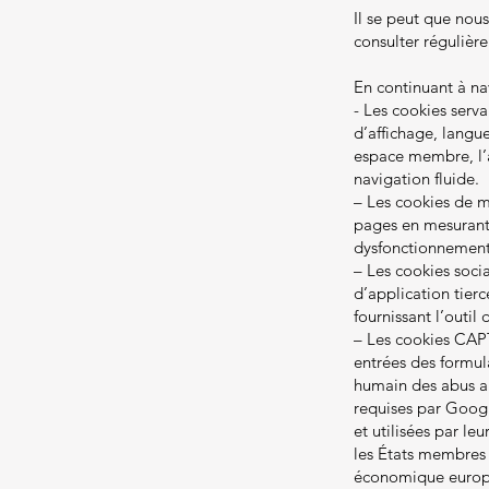
Il se peut que nou
consulter régulièr
En continuant à nav
- Les cookies serv
d’affichage, langue
espace membre, l’af
navigation fluide.
– Les cookies de m
pages en mesurant 
dysfonctionnement
– Les cookies socia
d’application tierc
fournissant l’outil
– Les cookies CAP
entrées des formulai
humain des abus au
requises par Goog
et utilisées par le
les États membres 
économique europé