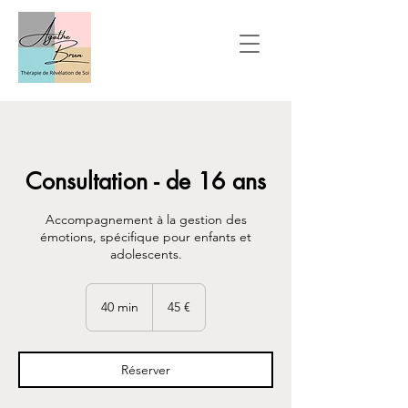
Consultation - de 16 ans
Accompagnement à la gestion des
émotions, spécifique pour enfants et
adolescents.
45
euros
40 min
4
45 €
0
m
i
Réserver
n